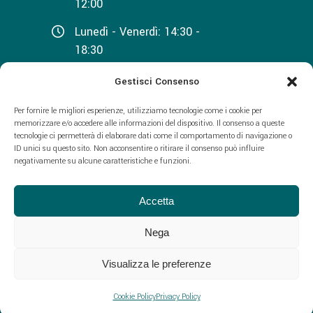
12:00
Lunedì - Venerdì: 14:30 -
18:30
Sabato: 08:00 - 12:00
Gestisci Consenso
Domenica: Chiuso
Per fornire le migliori esperienze, utilizziamo tecnologie come i cookie per
memorizzare e/o accedere alle informazioni del dispositivo. Il consenso a queste
tecnologie ci permetterà di elaborare dati come il comportamento di navigazione o
ID unici su questo sito. Non acconsentire o ritirare il consenso può influire
negativamente su alcune caratteristiche e funzioni.
Accetta
Predil s.r.l. | P.Iva: 01473430856. Designed
Nega
by
WebVox
Visualizza le preferenze
Cookie Policy
Privacy Policy